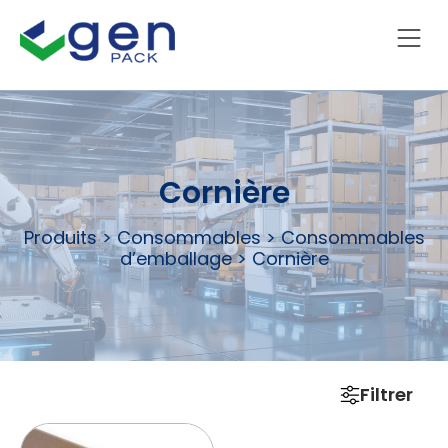
Cornière
Produits
>
Consommables
>
Consommables
d’emballage
>
Cornière
Filtrer