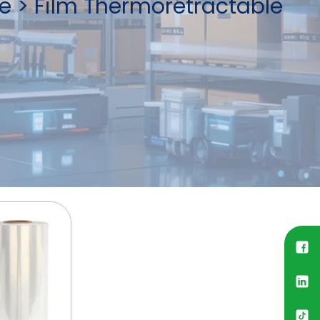
e
>
Film Thermorétractable