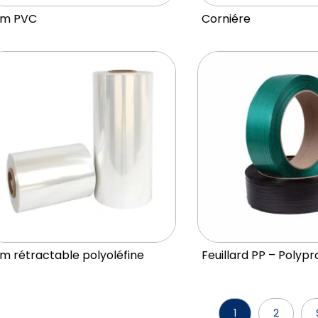
ilm PVC
Corniére
lm rétractable polyoléfine
Feuillard PP – Polyp
1
2