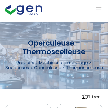
Operculeuse -
Thermoscelleuse
Produits
>
Machines d’emballage
>
Soudeuses
>
Operculeuse - Thermoscelleuse
Filtrer