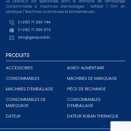
La GENPACK est spécialisée dans le domaine de l’emballage
Consommable & machines d’emballages : Adhésif / Film en
plastique / Machines scotcheuses et banderoleuses.
(+216) 71 290 744
(+216) 71 290 573
info@genpack.tn
PRODUITS
ACCESSOIRES
AGRO-ALIMENTAIRE
CONSOMMABLES
MACHINES DE MARQUAGE
MACHINES D’EMBALLAGE
PIÈCE DE RECHANGE
CONSOMMABLES DE
CONSOMMABLES
MARQUAGE
D’EMBALLAGE
DATEUR
DATEUR RUBAN THERMIQUE