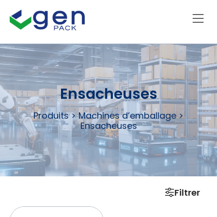
Ensacheuses
Produits
>
Machines d’emballage
>
Ensacheuses
Filtrer