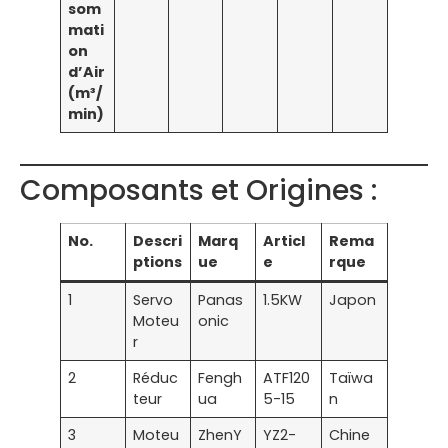
som
mati
on
d’Air
(m³/
min)
Composants et Origines :
No.
Descri
Marq
Articl
Rema
ptions
ue
e
rque
1
Servo
Panas
1.5KW
Japon
Moteu
onic
r
2
Réduc
Fengh
ATF120
Taïwa
teur
ua
5-15
n
3
Moteu
ZhenY
YZ2-
Chine