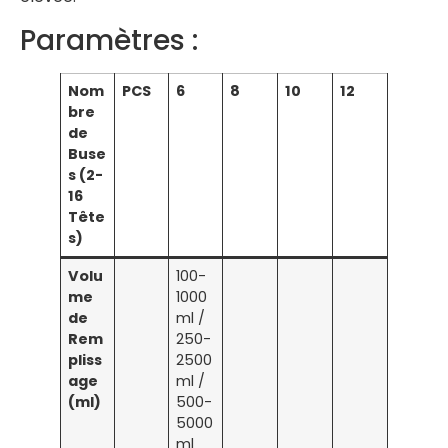
Paramètres :
Nom
PCS
6
8
10
12
bre
de
Buse
s (2-
16
Tête
s)
Volu
100-
me
1000
de
ml /
Rem
250-
pliss
2500
age
ml /
(ml)
500-
5000
ml