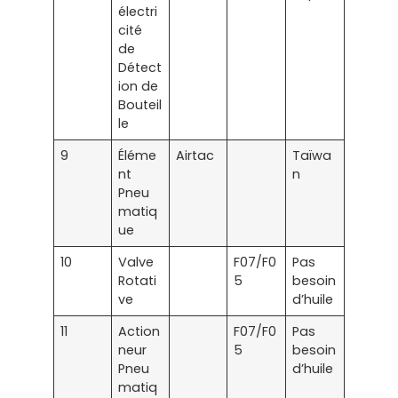
électri
cité
de
Détect
ion de
Bouteil
le
9
Éléme
Airtac
Taïwa
nt
n
Pneu
matiq
ue
10
Valve
F07/F0
Pas
Rotati
5
besoin
ve
d’huile
11
Action
F07/F0
Pas
neur
5
besoin
Pneu
d’huile
matiq