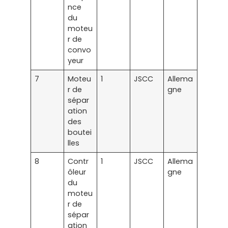
nce
du
moteu
r de
convo
yeur
7
Moteu
1
JSCC
Allema
r de
gne
sépar
ation
des
boutei
lles
8
Contr
1
JSCC
Allema
ôleur
gne
du
moteu
r de
sépar
ation