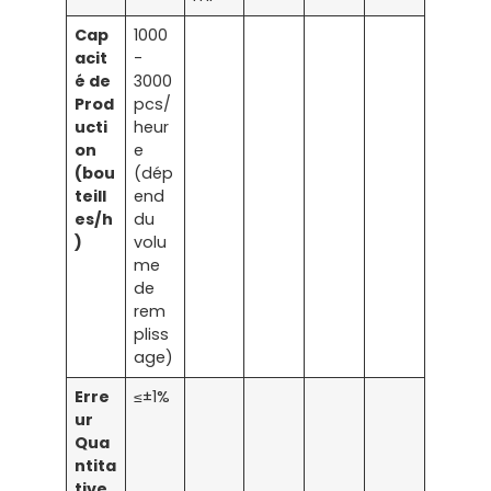
Cap
1000
acit
-
é de
3000
Prod
pcs/
ucti
heur
on
e
(bou
(dép
teill
end
es/h
du
)
volu
me
de
rem
pliss
age)
Erre
≤±1%
ur
Qua
ntita
tive