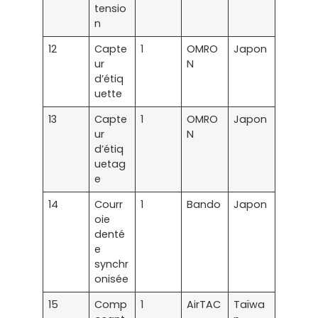
tensio
n
12
Capte
1
OMRO
Japon
ur
N
d’étiq
uette
13
Capte
1
OMRO
Japon
ur
N
d’étiq
uetag
e
14
Courr
1
Bando
Japon
oie
denté
e
synchr
onisée
15
Comp
1
AirTAC
Taïwa