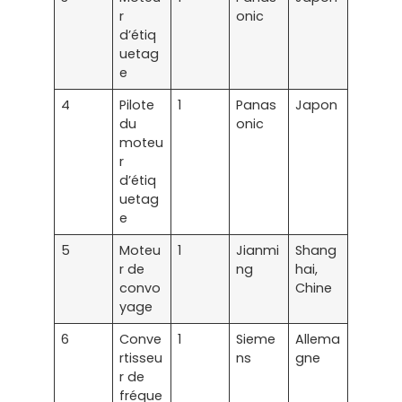
r
onic
d’étiq
uetag
e
4
Pilote
1
Panas
Japon
du
onic
moteu
r
d’étiq
uetag
e
5
Moteu
1
Jianmi
Shang
r de
ng
hai,
convo
Chine
yage
6
Conve
1
Sieme
Allema
rtisseu
ns
gne
r de
fréque