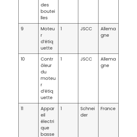
des
boutei
lles
9
Moteu
1
JSCC
Allema
r
gne
d’étiq
uette
10
Contr
1
JSCC
Allema
ôleur
gne
du
moteu
r
d’étiq
uette
11
Appar
1
Schnei
France
eil
der
électri
que
basse