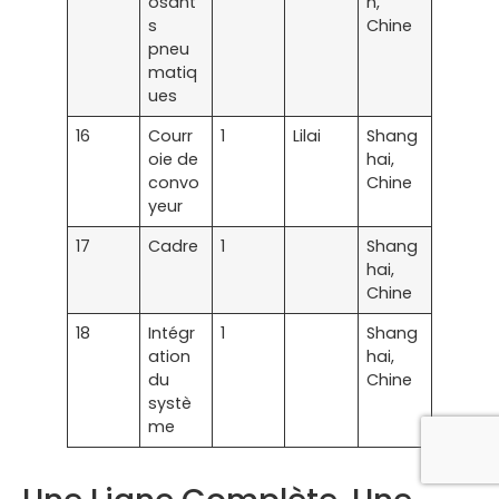
osant
n,
s
Chine
pneu
matiq
ues
16
Courr
1
Lilai
Shang
oie de
hai,
convo
Chine
yeur
17
Cadre
1
Shang
hai,
Chine
18
Intégr
1
Shang
ation
hai,
du
Chine
systè
me