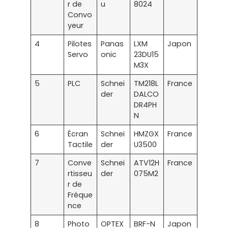
r de
u
8024
Convo
yeur
4
Pilotes
Panas
LXM
Japon
Servo
onic
23DU15
M3X
5
PLC
Schnei
TM218L
France
der
DALCO
DR4PH
N
6
Écran
Schnei
HMZGX
France
Tactile
der
U3500
7
Conve
Schnei
ATV12H
France
rtisseu
der
075M2
r de
Fréque
nce
8
Photo
OPTEX
BRF-N
Japon