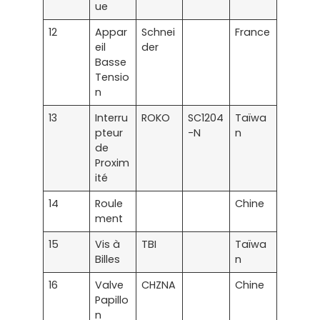
ue
12
Appar
Schnei
France
eil
der
Basse
Tensio
n
13
Interru
ROKO
SC1204
Taïwa
pteur
-N
n
de
Proxim
ité
14
Roule
Chine
ment
15
Vis à
TBI
Taïwa
Billes
n
16
Valve
CHZNA
Chine
Papillo
n