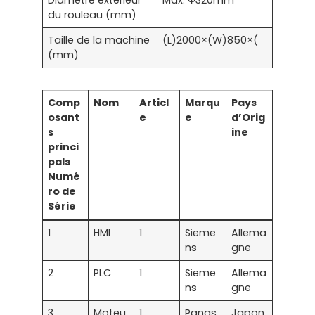
du rouleau (mm)
Taille de la machine
(L)2000×(W)850×(
(mm)
Comp
Nom
Articl
Marqu
Pays
osant
e
e
d’Orig
s
ine
princi
pals
Numé
ro de
Série
1
HMI
1
Sieme
Allema
ns
gne
2
PLC
1
Sieme
Allema
ns
gne
3
Moteu
1
Panas
Japon