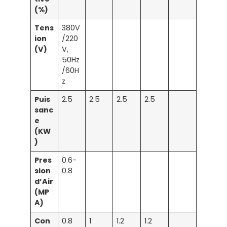
(%)
Tens
380V
ion
/220
(V)
V,
50Hz
/60H
z
Puis
2.5
2.5
2.5
2.5
sanc
e
(KW
)
Pres
0.6-
sion
0.8
d’Air
(MP
A)
Con
0.8
1
1.2
1.2