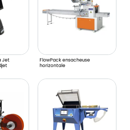
 Jet
FlowPack ensacheuse
djet
horizontale