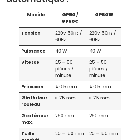
Modèle
GP50 /
GP50W
GP50C
Tension
220V 50Hz /
220V 50Hz /
60Hz
60Hz
Puissance
40 W
40 W
Vitesse
25 – 50
25 – 50
pièces /
pièces /
minute
minute
Précision
± 0.5 mm
± 0.5 mm
Ø intérieur
≥ 75 mm
≥ 75 mm
rouleau
Ø extérieur
260 mm
260 mm
max.
Taille
20 – 150 mm
20 – 150 mm