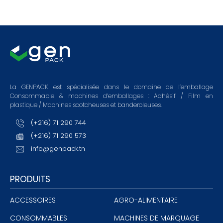
La GENPACK est spécialisée dans le domaine de l’emballage
Consommable & machines d’emballages : Adhésif / Film en
plastique / Machines scotcheuses et banderoleuses.
(+216) 71 290 744
(+216) 71 290 573
info@genpack.tn
PRODUITS
ACCESSOIRES
AGRO-ALIMENTAIRE
CONSOMMABLES
MACHINES DE MARQUAGE