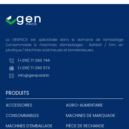
La GENPACK est spécialisée dans le domaine de l’emballage
Consommable & machines d’emballages : Adhésif / Film en
plastique / Machines scotcheuses et banderoleuses.
(+216) 71 290 744
(+216) 71 290 573
info@genpack.tn
PRODUITS
ACCESSOIRES
AGRO-ALIMENTAIRE
CONSOMMABLES
MACHINES DE MARQUAGE
MACHINES D’EMBALLAGE
PIÈCE DE RECHANGE