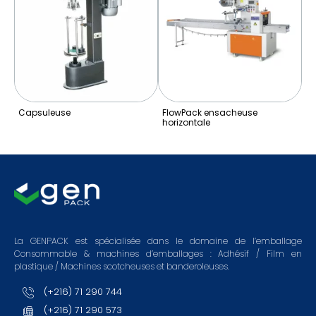
Capsuleuse
FlowPack ensacheuse
Far
horizontale
La GENPACK est spécialisée dans le domaine de l’emballage
Consommable & machines d’emballages : Adhésif / Film en
plastique / Machines scotcheuses et banderoleuses.
(+216) 71 290 744
(+216) 71 290 573