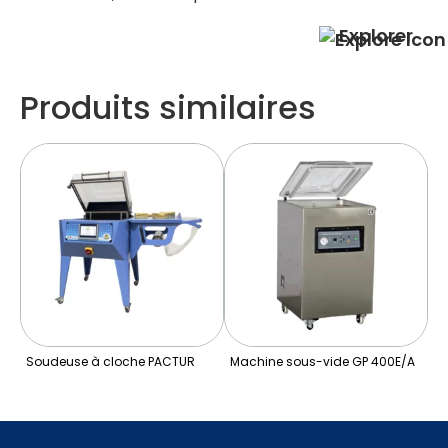
Explorer
Produits similaires
euse à cloche PACTUR
Machine sous-vide GP 400E/A
Machine So
Cloche