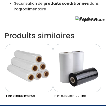
Sécurisation de
produits conditionnés
dans
l’agroalimentaire
Explorer
Produits similaires
Film étirable machine
Film à bulles
Fi